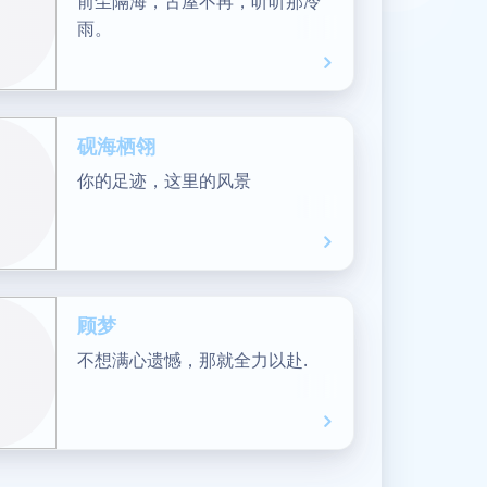
前尘隔海，古屋不再，听听那冷
雨。
砚海栖翎
你的足迹，这里的风景
顾梦
不想满心遗憾，那就全力以赴.