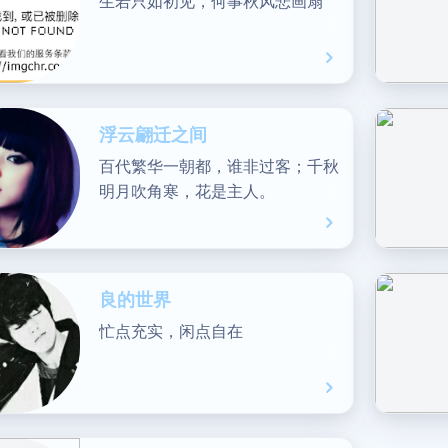
生若只如初见，何事秋风悲画扇
浮云翩迁之间
百代繁华一朝都，谁非过客；千秋
明月吹角寒，花是主人。
良的世界
忙点充实，闲点自在