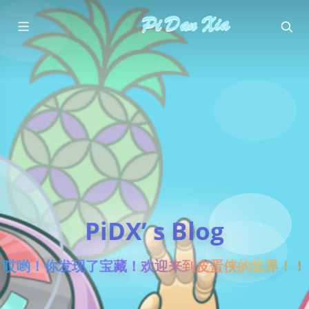
PiDX’ s Blog
哎哟！你发现了宝藏！欢迎来到皮蛋侠的世界！！