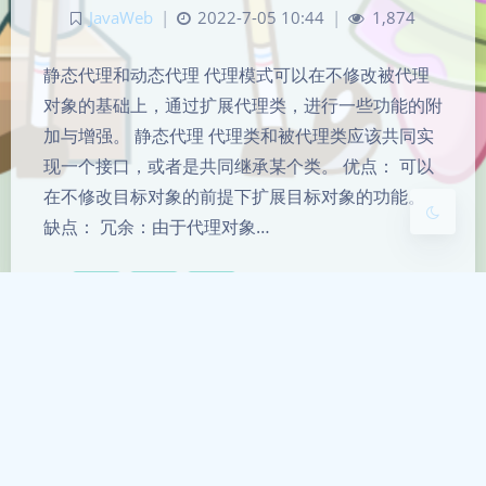
夜间模式
JavaWeb
|
2022-7-05 10:44
|
1,874
Sans Serif
Serif
静态代理和动态代理 代理模式可以在不修改被代理
对象的基础上，通过扩展代理类，进行一些功能的附
浅阴影
深阴影
加与增强。 静态代理 代理类和被代理类应该共同实
现一个接口，或者是共同继承某个类。 优点： 可以
关闭
日落
暗化
灰度
在不修改目标对象的前提下扩展目标对象的功能。
缺点： 冗余：由于代理对象…
Java
代理
线程
备案号
粤ICP备2023058943号-1
联系我
pidanxia@126.com
头像来源
是Duck鸭
Running Time
1169
天
9
小时
31
分钟
34
秒