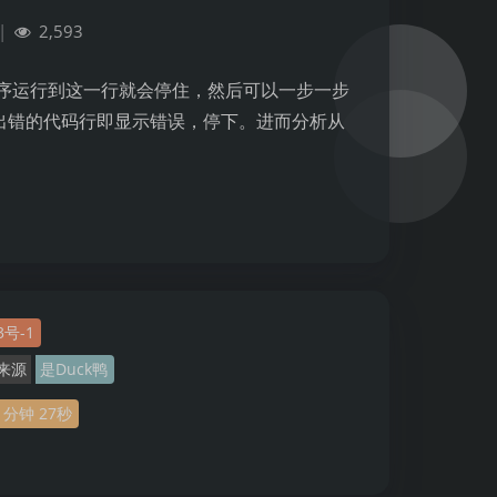
|
2,593
序运行到这一行就会停住，然后可以一步一步
出错的代码行即显示错误，停下。进而分析从
3号-1
来源
是Duck鸭
夜间模式
分钟
27
秒
Sans Serif
Serif