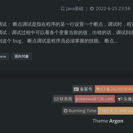
Java基础
|
2022-6-25 23:58
调试： 断点调试是指在程序的某一行设置一个断点，调试时，程
调试；调试过程中可以看各个变量当前的值，出错的话，调试到
到这个 bug。 断点调试是程序员必须掌握的技能。 断点…
Java
面向对象
备案号
粤ICP备202305894
联系我
pidanxia@126.com
头像
Running Time
1165
天
6
小时
43
Theme
Argon