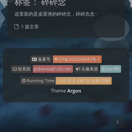
标签：
碎碎念
这里装的是皮蛋侠的碎碎念，碎碎念念~
0 篇文章
备案号
粤ICP备2023058943号-1
夜间模式
联系我
pidanxia@126.com
头像来源
是Duck鸭
Running Time
1168
天
6
小时
52
分钟
29
秒
Sans Serif
Serif
Theme
Argon
浅阴影
深阴影
关闭
日落
暗化
灰度