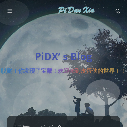
PiDX’ s Blog
哎哟！你发现了宝藏！欢迎来到皮蛋侠的世界！！