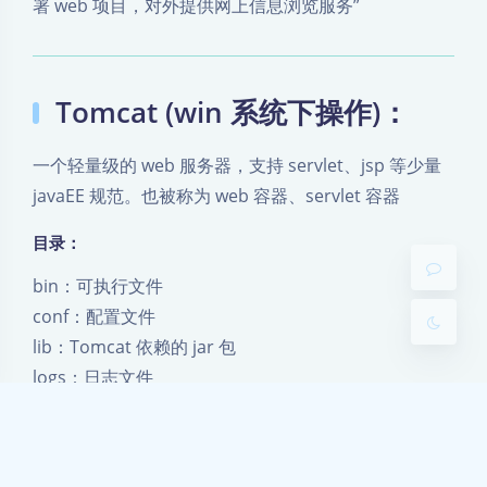
署 web 项目，对外提供网上信息浏览服务”
Tomcat (win 系统下操作)：
夜间模式
一个轻量级的 web 服务器，支持 servlet、jsp 等少量
Sans Serif
Serif
javaEE 规范。也被称为 web 容器、servlet 容器
浅阴影
深阴影
目录：
bin：可执行文件
关闭
日落
暗化
灰度
conf：配置文件
lib：Tomcat 依赖的 jar 包
logs：日志文件
temp：临时文件
webapps：应用发布目录
work：工作目录