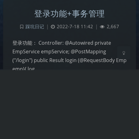
登录功能+事务管理
Sans Serif
Serif
浅阴影
深阴影
踩坑日记
|
2022-7-18 11:42
|
2,667
登录功能： Controller: @Autowired private
关闭
日落
暗化
灰度
EmpService empService; @PostMapping
("/login") public Result login (@RequestBody Emp
emp){ log.…
JavaWeb
员工管理案例
踩坑日记
|
2022-7-17 11:36
|
1,422