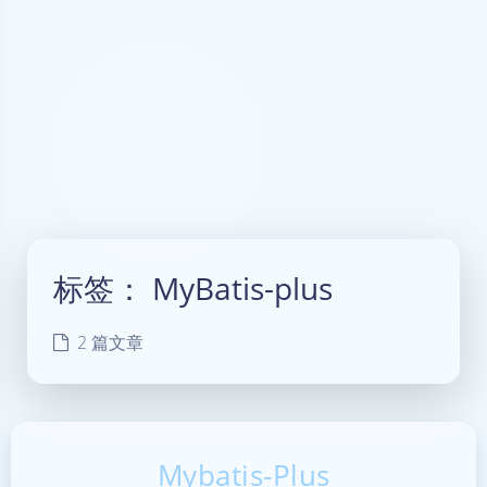
标签：
MyBatis-plus
2 篇文章
Mybatis-Plus