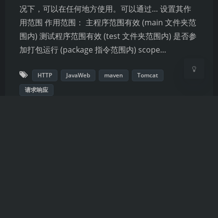
Sans Serif
Serif
况下，可以在任何地方使用。可以通过… 设置其作
用范围 作用范围： 主程序范围有效 (main 文件夹范
浅阴影
深阴影
围内) 测试程序范围有效 (test 文件夹范围内) 是否参
加打包运行 (package 指令范围内) scope…
关闭
日落
暗化
灰度
HTTP
JavaWeb
maven
Tomcat
请求响应
备案号
粤ICP备2023058943号-1
联系我
pidanxia@126.com
头像来源
是Duck鸭
Running Time
1167
天
5
小时
27
分钟
58
秒
Theme
Argon