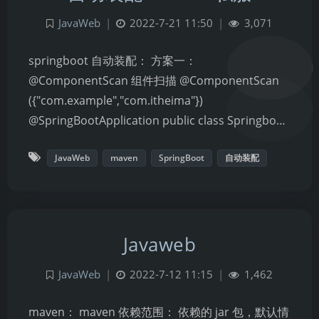
JavaWeb
|
2022-7-21 11:50
|
3,071
springboot 自动装配： 方案一：
@ComponentScan 组件扫描 @ComponentScan
({"com.example","com.itheima"})
@SpringBootApplication public class Springbo…
JavaWeb
maven
SpringBoot
自动装配
Javaweb
JavaWeb
|
2022-7-12 11:15
|
1,462
夜间模式
maven： maven 依赖范围： 依赖的 jar 包，默认情