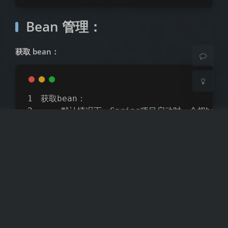
Sans Serif
Serif
Bean 管理：
浅阴影
深阴影
获取 bean：
关闭
日落
暗化
灰度
获取bean：
    默认情况下，Spring项目启动时，会把be
    上述说的[Spring项目启动时，会把bea
    这里主要针对于默认的单例非延迟加载的bea
    1、根据name获取bean：
        Object getBean(String name)
    2、根据类型获取bean：
<
T
>
 T getBean(Class
<
T
>
 requi
    3、根据name获取bean(带类型转换):
<
T
>
 T getBean(String name,Cl