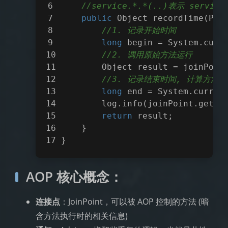
//service.*.*(..)表示 ser
public
 Object 
recordTime
(Pro
//1. 记录开始时间
long
 begin = System.curr
//2. 调用原始方法运行
        Object result = joinPoin
//3. 记录结束时间, 计算方法
long
 end = System.curren
        log.info(joinPoint.getSi
return
 result;
    }
}
AOP 核心概念：
连接点
：JoinPoint，可以被 AOP 控制的方法 (暗
含方法执行时的相关信息)