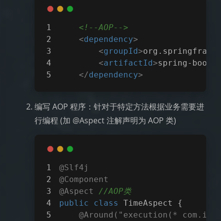
<!--AOP-->
<
dependency
>
<
groupId
>
org.springframe
<
artifactId
>
spring-boot-
</
dependency
>
编写 AOP 程序：针对于特定方法根据业务需要进
行编程 (加 @Aspect 注解声明为 AOP 类)
@Slf4j
@Component
@Aspect
//AOP类
public
class
TimeAspect
{
@Around("execution(* com.ith