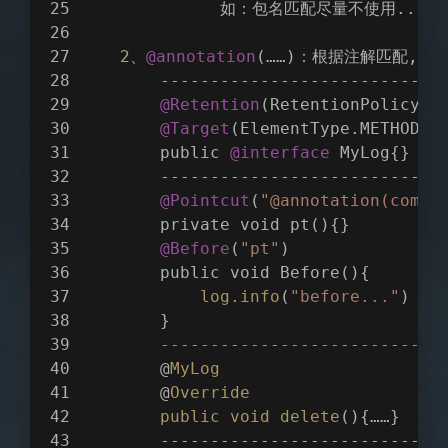
              如：包名匹配尽量不使用.. 
2
、
@annotation
(……)：根据注解匹配,…
        ----------------------------
@Retention
(RetentionPolicy.R
@Target
(ElementType.METHOD) 
        public 
@interface
 MyLog{}
        ----------------------------
@Pointcut
(
"@annotation(com.i
        private void pt(){}
@Before
(
"pt"
)
        public void Before(){
log
.info
(
"before..."
)
        }
----------------------------
        @
MyLog
        @
Override
public
void
delete
(){……}    
        ----------------------------