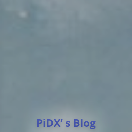
PiDX’ s Blog