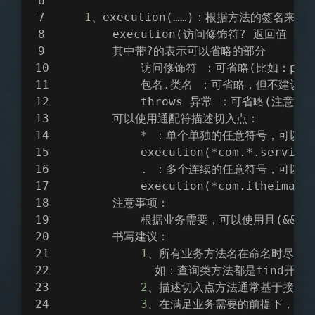
1
、execution(……)：根据方法的签名来匹
        execution(访问修饰符? 返回值 包
        其中带?的表示可以省略的部分
            访问修饰符 ：可省略(比如：publi
            包名.类名 ：可省略，但不建议省
            throws 异常 ：可省略(
        可以使用通配符描述切入点：
            * ：单个单独的任意符号
            execution(*com.*.service
            . ：多个连续的任意符号，
            execution(*com.itheima..
        注意事项：
            根据业务需要，可以使用且(&&
        书写建议：
1
、所有业务方法名在命名时尽量
              如：查询类方法都是find开
2
、描述切入点方法通常基于接口
3
、在满足业务需要的前提下，尽