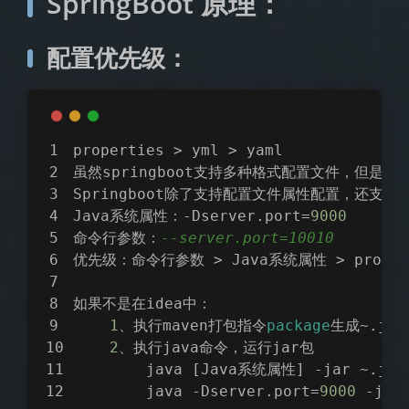
SpringBoot 原理：
配置优先级：
properties > yml > yaml
虽然springboot支持多种格式配置文件，但是
Springboot除了支持配置文件属性配置，还支
Java系统属性：-Dserver.port=
9000
     -
命令行参数：
--server.port=10010       -
优先级：命令行参数 > Java系统属性 > properti
如果不是在idea中：
1
、执行maven打包指令
package
生成~.jar
2
、执行java命令，运行jar包
        java [Java系统属性] -jar ~.j
夜间模式
        java -Dserver.port=
9000
 -jar