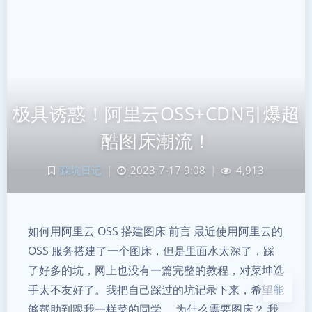
极具诱惑！阿里云OSS+CDN引爆超
酷图床潮流！
夜间模式
踩坑日记
|
2023-7-17 9:08
|
4,913
Sans Serif
Serif
浅阴影
深阴影
如何用阿里云 OSS 搭建图床 前言 最近使用阿里云的
OSS 服务搭建了一个图床，但是里面水太深了，踩
关闭
日落
暗化
灰度
了好多的坑，网上也没有一篇完整的教程，对菜坤选
手太不友好了。我把自己踩过的坑记录下来，希望能
够帮助到跟我一样菜的同学。 为什么需要图床？ 我