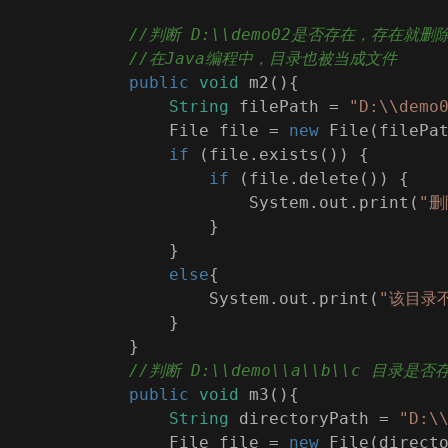
//判断 D:\\demo02是否存在，存在就
//在Java编程中，目录也被当成文件
public
void
m2
(
)
{
String
 filePath = 
"D:\\demo
                File file = 
new
 File(filePa
if
 (file.exists()) {
if
 (file.delete()) {
                        System.out.print(
"删
                    }
                }
else
{
                    System.out.print(
"该目录不
                }
            }
//判断 D:\\demo\\a\\b\\c 
public
void
m3
(
)
{
String
 directoryPath = 
"D:\
                File file = 
new
 File(direct