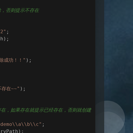
删除，否则提示不存在
02"
;
th);
除成功！！"
);
存在~~"
);
目录是否存在，如果存在就提示已经存在，否则就创建
\demo\\a\\b\\c"
;
oryPath);