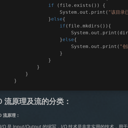
if
 (file.exists()) {
                    System.out.print(
"该目录已
                }
else
{
if
(file.mkdirs()){
                        System.out.print(di
                    }
else
{
                        System.out.print(
"创
                    }
                }
            }
        }
    }   
IO 流原理及流的分类：
IO 流原理：
I/O 是 Input/Output 的缩写，I/O 技术是非常实用的技