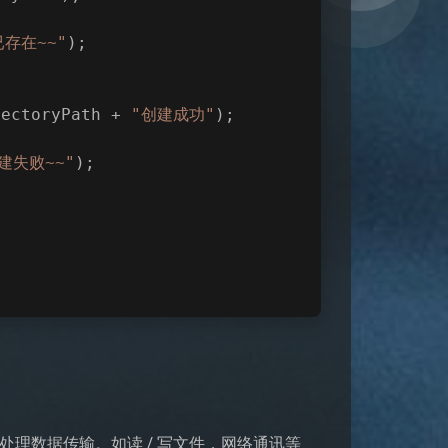
存在~~"
);
rectoryPath + 
"创建成功"
);
建失败~~"
);
术，用于处理数据传输。如读 / 写文件，网络通讯等