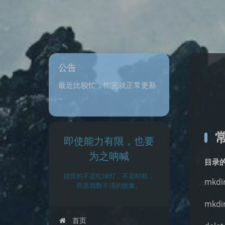
公告
最近比较忙，忙完就正常更新
~
即使能力有限，也要
为之呐喊
目录
搞怪的不是红绿灯，不是时机，
mkd
而是我数不清的犹豫。
mkd
首页