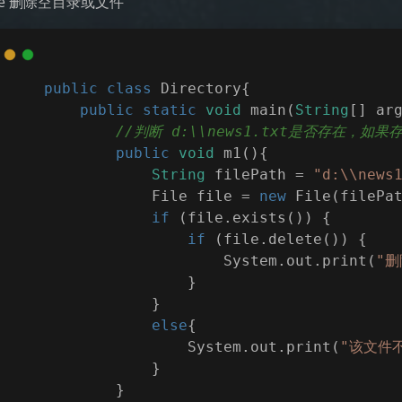
ete 删除空目录或文件
public
class
Directory
{
public
static
void
main
(
String
[] ar
//判断 d:\\news1.txt是否存在，如
public
void
m1
(
)
{
String
 filePath = 
"d:\\news
                File file = 
new
 File(filePa
if
 (file.exists()) {
if
 (file.delete()) {
                        System.out.print(
"删
                    }
                }
else
{
                    System.out.print(
"该文件不
                }
            }