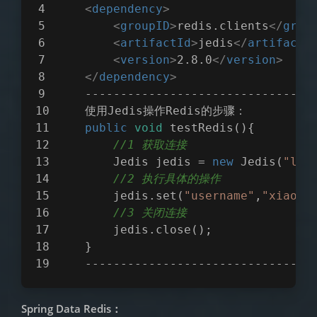
<
dependency
>
<
groupID
>
redis.clients
</
grou
<
artifactId
>
jedis
</
artifactI
<
version
>
2.8.0
</
version
>
</
dependency
>
    --------------------------------
    使用Jedis操作Redis的步骤：
public
void
testRedis
(
)
{
//1 获取连接
        Jedis jedis = 
new
 Jedis(
"loc
//2 执行具体的操作
        jedis.set(
"username"
,
"xiaomi
//3 关闭连接
        jedis.close();
    }
    --------------------------------
Spring Data Redis：