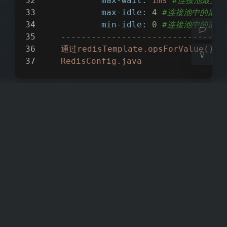
max-wait:
1ms
#连接池最大
浅阴影
深阴影
max-idle:
4
#连接池中的最大
min-idle:
0
#连接池中的最小
--------------------------------
关闭
日落
暗化
灰度
通过redisTemplate.opsForValu
RedisConfig.java
@Configuration
public
class
RedisConfig
extends
@Bean
public
 RedisTemplate<
Object
,
            RedisTemplate<
Object
, 
Ob
//默认的Key序列化器为：JdkSeria
            redisTemplate.setKeySeri
            redisTemplate.setHashKey