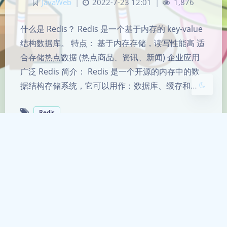
JavaWeb
|
2022-7-23 12:01
|
1,876
Sans Serif
Serif
什么是 Redis？ Redis 是一个基于内存的 key-value
浅阴影
深阴影
结构数据库。 特点： 基于内存存储，读写性能高 适
合存储热点数据 (热点商品、资讯、新闻) 企业应用
关闭
日落
暗化
灰度
广泛 Redis 简介： Redis 是一个开源的内存中的数
据结构存储系统，它可以用作：数据库、缓存和…
Redis
备案号
粤ICP备2023058943号-1
联系我
pidanxia@126.com
头像来源
是Duck鸭
Running Time
1168
天
9
小时
21
分钟
32
秒
Theme
Argon