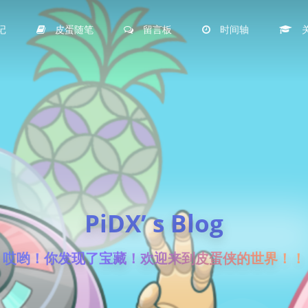
记
皮蛋随笔
留言板
时间轴
PiDX’ s Blog
哎哟！你发现了宝藏！欢迎来到皮蛋侠的世界！！