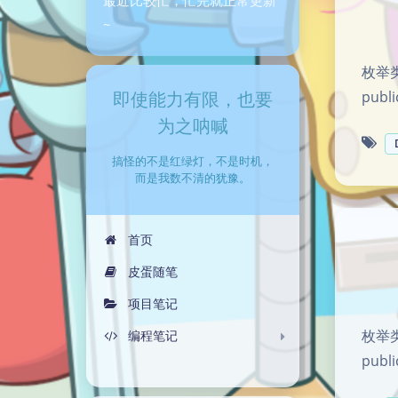
~
枚举类
即使能力有限，也要
publi
为之呐喊
搞怪的不是红绿灯，不是时机，
而是我数不清的犹豫。
首页
皮蛋随笔
项目笔记
枚举类
编程笔记
publi