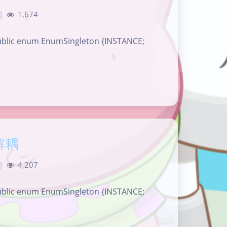
|
1,674
 EnumSingleton {INSTANCE;
解耦
|
4,207
夜间模式
 EnumSingleton {INSTANCE;
Sans Serif
Serif