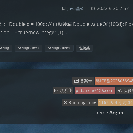
Java基础
|
2022-6-30 7:57
​ Double d = 100d; // 自动装箱 Double.valueOf (100d); Float f
t obj1 = true?new Integer (1)…
String
StringBuffer
StringBuilder
包装类
备案号
粤ICP备202305894
联系我
pidanxia@126.com
头像
Running Time
1167
天
4
小时
36
Theme
Argon