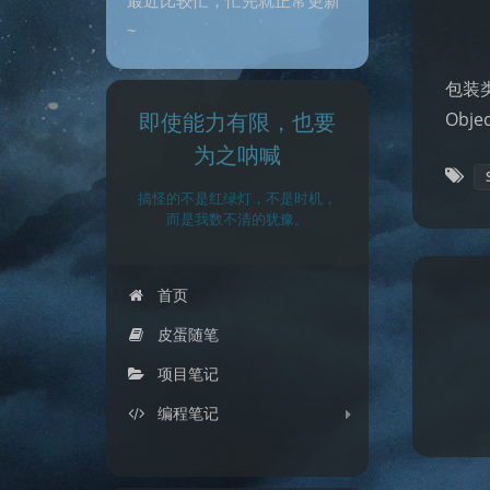
~
包装类： 
即使能力有限，也要
Objec
为之呐喊
搞怪的不是红绿灯，不是时机，
而是我数不清的犹豫。
首页
皮蛋随笔
项目笔记
编程笔记