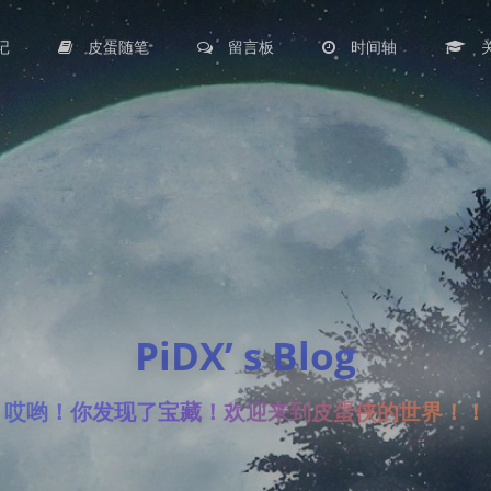
记
皮蛋随笔
留言板
时间轴
PiDX’ s Blog
哎哟！你发现了宝藏！欢迎来到皮蛋侠的世界！！