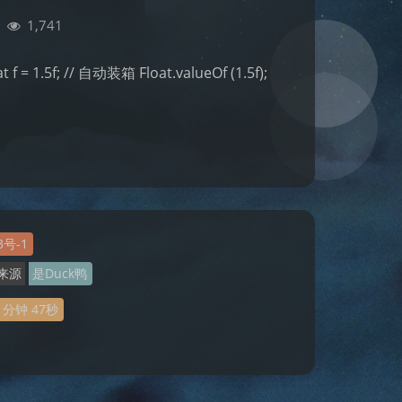
|
1,741
 = 1.5f; // 自动装箱 Float.valueOf (1.5f);
3号-1
来源
是Duck鸭
分钟
49
秒
夜间模式
Sans Serif
Serif