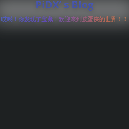
PiDX’ s Blog
哎哟！你发现了宝藏！欢迎来到皮蛋侠的世界！！