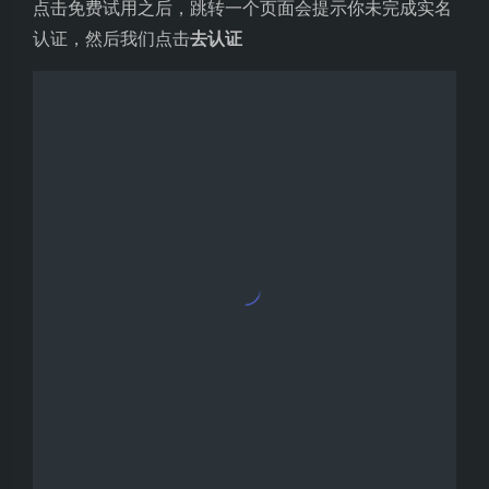
选择套餐
选择
免费包（个人认证）
确认下单
往下滑，点击确认下单
设置支付密码
点击下单后会提示我们还没设置支付密码
我们先按提示把支付密码设置好，点击
设置支付