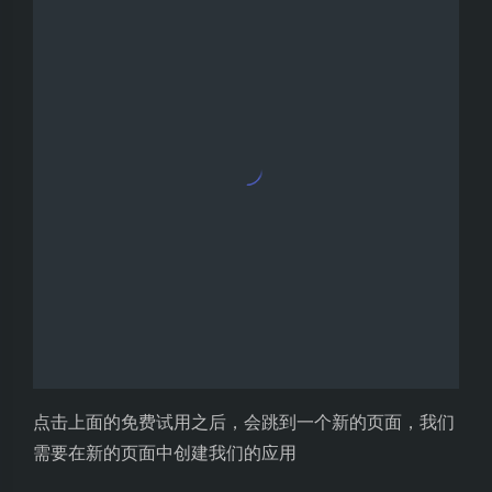
在控制台中，我们可以看到
三个大模型都有了 200 万的 token 数了，而且在右边
可以看到
服务接口认证信息
服务接口认证信息等下运行代码要用到
APPID、APISecret、APIKey 等下要在代码中对应配
置