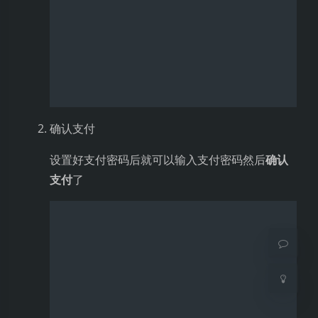
例如我这里就是选择了
星火大模型 V3
版本
夜间模式
Sans Serif
Serif
浅阴影
深阴影
关闭
日落
暗化
灰度