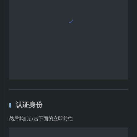
然后我们点击下面的立即前往
会跳转到这里，
记得 v1.5、v2.0、v3.0 三个都领取一下哦～
点击免费试用之后，跳转一个页面会提示你未完成实名
认证，然后我们点击
去认证
选择个人实名认证，然后点击
立即认证
这是认证资料