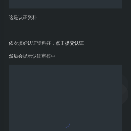
设置好后点击确定
确认支付
设置好支付密码后就可以输入支付密码然后
确认
支付
了
记得 v3.0 套餐、v2.0 套餐、v1.5 套餐都可以白
嫖一次哦！！
相同的操作可以把 v2.0 套餐、v1.5 套餐也购买了
～真正的零元购