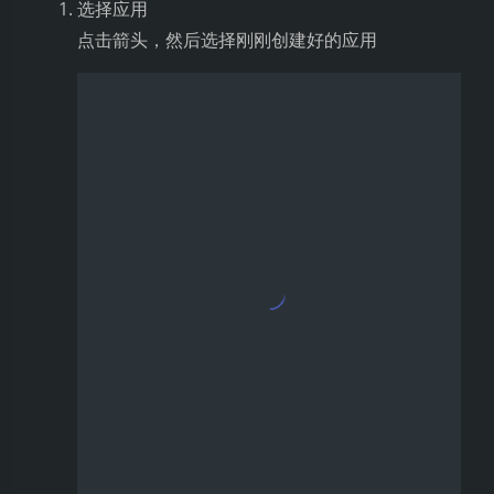
运行 demo
打开
星火认知大模型 Web 文档
这里有相关的
接口说明
和
调用示例