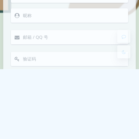
Sans Serif
Serif
浅阴影
深阴影
关闭
日落
暗化
灰度
Markdown
悄悄话
邮件提醒
发送
|´・ω・)ノ
ヾ(≧∇≦*)ゝ
(☆ω☆)
（╯‵□′）╯︵┴─┴
￣﹃￣
(/ω＼)