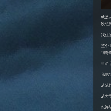
就是
没想
我住
整个
到奇
当名
我把
从笔
从大
也许