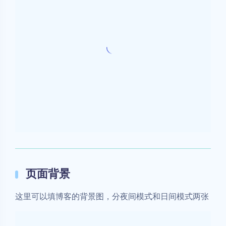
博客基本配置就写到这里了，其他的就让你们自己摸索
了
赞赏
创作不易！转载请注明作者及文章链接或作者博
客链接——
- 作者：pidanxia
- 链接：https://pidanxia.ink
（链接可为：**文章链接**或者**作者博客链接
**）
WordPress
建站