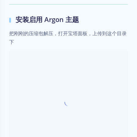
安装启用 Argon 主题
把刚刚的压缩包解压，打开宝塔面板，上传到这个目录
下
点击
，等待上传完毕
开始上传
上传成功后，就看到这里多了一个文件夹
themes 目录下的都是主题的文件夹，选好用那个主
题的话，其他不用的主题可以删掉，避免占用空间或
者影响性能