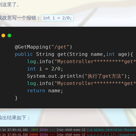
到这里了。
我故意写一个报错：
int i = 2/0;
    @GetMapping(
"/get"
)
public
 String 
get
(String name,
int
 age)
{
log
.info(
"Mycontroller**********get
int
 i = 
2
/
0
;
        System.out.println(
"执行了get方法"
);
log
.info(
"Mycontroller**********get
return
 name;
    }
输出结果如下：