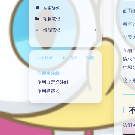
皮蛋随笔
然而
项目笔记
看完
编程笔记
今天
在项
文章目录
个人简介
功能
请求
始和
不使用注解
接下
使用自定义注解
使用拦截器
我们