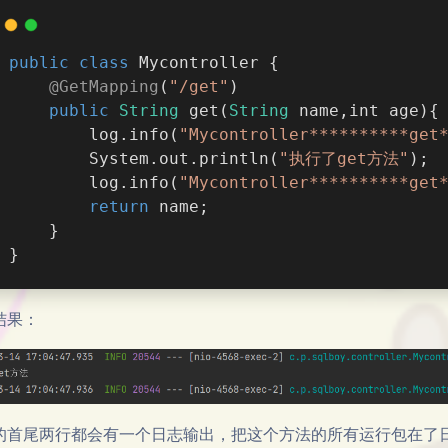
public
class
Mycontroller
{
@GetMapping
(
"/get"
)
public
String
get
(
String
 name,int age
)
{
        log.info(
"Mycontroller**********get
        System.out.println(
"执行了get方法"
);
        log.info(
"Mycontroller**********get
return
 name;
    }
}
结果：
的首尾两行都会有一个日志输出，把这个方法的所有运行包在了