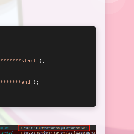
********start"
);
********end"
);