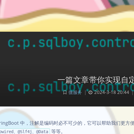
一篇文章带你实现自
微服务
|
2024-3-18 20:44
|
springBoot 中，注解是编码时必不可少的，它可以帮助我们
等等。
owired、@Slf4j、@Data