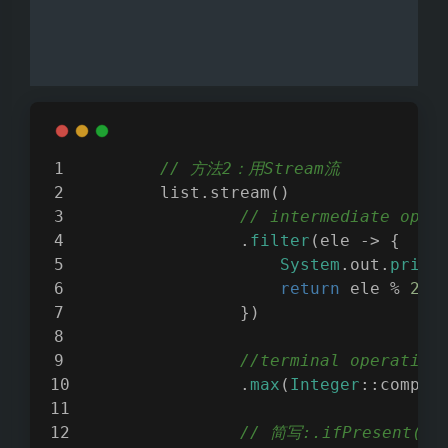
// 方法2：用Stream流
        list.stream()
// intermediate ope
                .
filter
(ele -> {
System
.out.
print
return
 ele % 
2
 =
                })
//terminal oper
                .
max
(
Integer
::compar
// 简写:.ifPresent(el