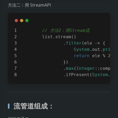
方法二：用 StreamAPI
// 方法2：用Stream流
        list.stream()
                .
filter
(ele -> {
System
.out.
print
return
 ele % 
2
 =
                })
                .
max
(
Integer
::compar
                .ifPresent(
System
.ou
流管道组成：