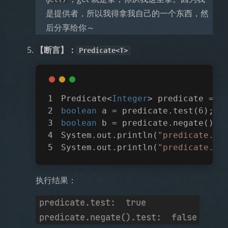
是提供者，所以我得拿我自己的一个东西，然
后分享给你～
【断言】：
Predicate<T>
Predicate<
Integer
> predicate = (
boolean
 a = predicate.test(
6
);  
boolean
 b = predicate.negate().t
System.out.println(
"predicate.te
System.out.println(
"predicate.ne
执行结果：