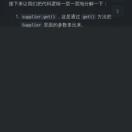
关闭
日落
暗化
灰度
接下来让我们把代码逻辑一层一层地分解一下：
，这是通过
方法把
supplier.get()
get()
里面的参数拿出来。
Supplier
，调用断言的
方法，
isNumber.test()
test()
判断这个参数是否为数字（正向判断）。
，通过断言判
isNumber.test(supplier.get())
断
里的参数是不是数字。如果是：返
Supplier
回 true；如果不是：返回 false。
如果
里的参数是数字，则进入到
Supplier
if语
里面。
句
，
parseToInt.apply(supplier.get())
是一个字符串，
supplier.get()
的作用就是把这个字符串
parseToInt.apply()