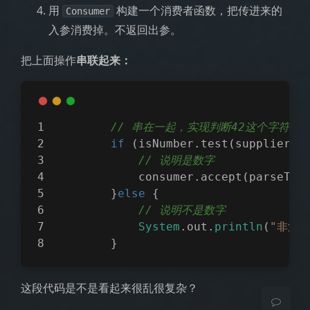
用
构建一个消费者函数，把传进来的
Consumer
入参消费掉。不返回出参。
把上面操作
串联起来：
// 串在一起，实现判断42这个字符串
if
 (isNumber.test(supplier.
g
// 说明是数字
            consumer.accept(parseToI
        }
else
 {
夜间模式
// 说明不是数字
System
.out.
println
(
"非法的
        }
Sans Serif
Serif
浅阴影
深阴影
这段代码是不是看起来很乱很复杂？