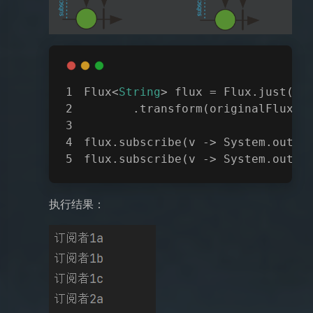
Flux<
String
> flux = Flux.just(
"A
       .transform(originalFlux -
flux.subscribe(v -> System.out.p
flux.subscribe(v -> System.out.p
执行结果：