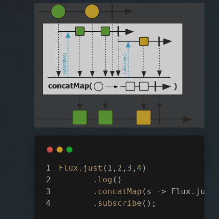
Flux
.just
(
1
,
2
,
3
,
4
)
.log
()
.concatMap
(s -> Flux.just
.subscribe
();