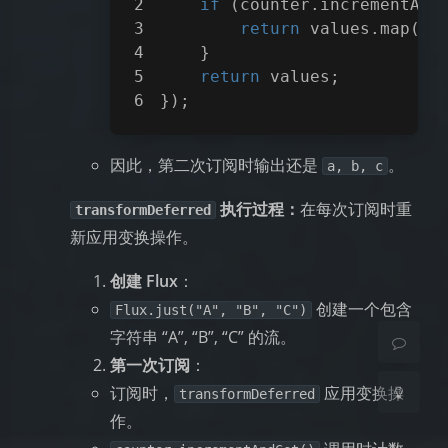
if
 (counter.incrementAnd
return
 values.map(
St
    }
return
 values;
});
因此，第二次订阅时输出还是
。
a, b, c
夜间模式
执行过程：
在每次订阅时重
transformDeferred
新应用变换操作。
Sans Serif
Serif
创建 Flux
：
浅阴影
深阴影
创建一个包含
Flux.just("A", "B", "C")
字符串 “A”, “B”, “C” 的流。
关闭
日落
暗化
灰度
第一次订阅
：
订阅时，
应用变换操
transformDeferred
作。