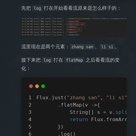
先把
打在开始看看流原来是怎么样子的：
log
流里现在是两个元素：
、
。
zhang san
li si
接下来把
打在
之后看看流的变
log
flatMap
化：
Flux.just(
"zhang san"
, 
"li si"
)
       .flatMap(v ->{
           String[] s = v.
split
(
return
 Flux.fromArray
       })
       .log()