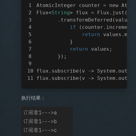
AtomicInteger counter = new Atom
Flux<
String
> flux = Flux.just(
"A
       .transformDeferred(values
if
 (counter.increment
return
 values.map
           }
return
 values;
       });
flux.subscribe(v -> System.out.p
flux.subscribe(v -> System.out.p
执行结果：