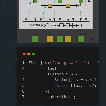
Flux.just(
"zhang san"
, 
"li si"
)
       .log()
       .flatMap(v ->{
           String[] s = v.
split
(
return
 Flux.fromArray
       })
       .subscribe();