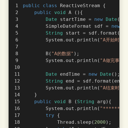
public
class
ReactiveStream
{
public
void
 A (){
Date
 startTime = 
new
Date
();
        SimpleDateFormat sdf = 
new
 S
String
 start = sdf.format(st
        System.out.println(
"A开始时间：
        B(
"A的数据"
);
        System.out.println(
"A做完事----
Date
 endTime = 
new
Date
();
String
 end = sdf.format(endT
        System.out.println(
"A结束时间：
    }
public
void
 B (
String
 arg){
        System.out.println(
"********
try
 {
            Thread.sleep(
2000
);