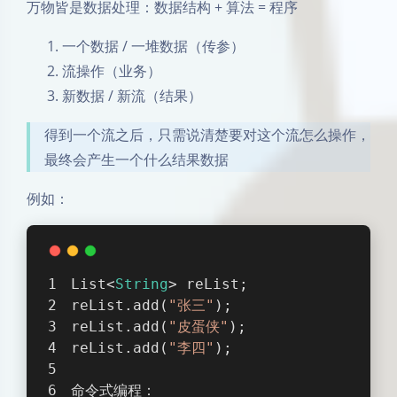
万物皆是数据处理：数据结构 + 算法 = 程序
一个数据 / 一堆数据（传参）
流操作（业务）
新数据 / 新流（结果）
得到一个流之后，只需说清楚要对这个流怎么操作，
最终会产生一个什么结果数据
例如：
List<
String
> reList;
reList.add(
"张三"
);
reList.add(
"皮蛋侠"
);
reList.add(
"李四"
);
命令式编程：