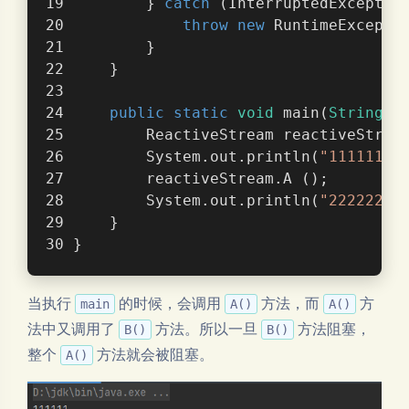
        } 
catch
 (InterruptedExceptio
throw
new
 RuntimeExcepti
        }
    }
public
static
void
main
(
String
[]
        ReactiveStream reactiveStrea
        System.out.println(
"111111"
)
        reactiveStream.A ();
        System.out.println(
"222222"
)
    }
}
当执行
的时候，会调用
方法，而
方
main
A()
A()
法中又调用了
方法。所以一旦
方法阻塞，
B()
B()
整个
方法就会被阻塞。
A()