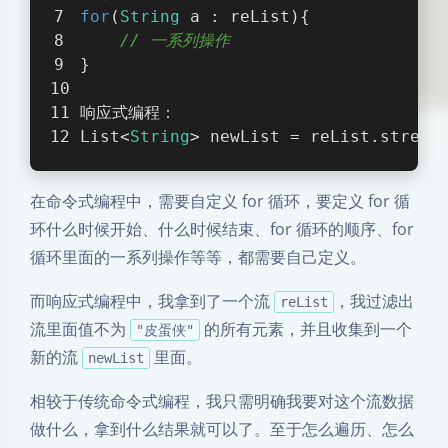
for
(
String
 a : reList){
// 一系列操作
}
响应式编程：
List<
String
> newList = reList.stream
在命令式编程中，需要自定义 for 循环，要定义 for 循
环什么时候开始、什么时候结束、for 循环的顺序、for
循环里面的一系列操作等等，都需要自己定义。
而响应式编程中，我拿到了一个流
，我过滤出
reList
流里面值不为
的所有元素，并且收集到一个
"皮蛋侠"
新的流
里面。
newList
相较于传统命令式编程，我只需明确我要对这个流数据
做什么，拿到什么结果就可以了。至于怎么遍历、怎么