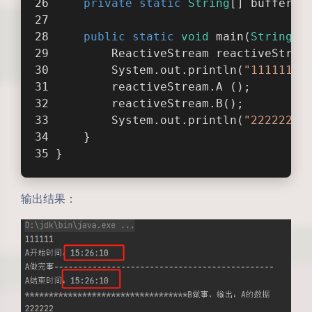
private
static
String
[] buffer =
public
static
void
main
(
String
[]
        ReactiveStream reactiveStrea
        System.out.println(
"111111"
)
        reactiveStream.A ();
        reactiveStream.B();
        System.out.println(
"222222"
)
    }
}
输出结果：