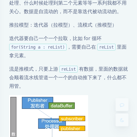
处理、什么时候处理到第二个元素等等一系列我都不用
关心。数据是自流动的，而不是靠迭代被动流动的。
推拉模型：迭代器（拉模型）、流模式（推模型）
迭代器要自己一个一个拉取，比如 for 循环
，需要自己在
里面
for(String a : reList)
reList
拿元素。
夜间模式
流是推模式，只要上游
有数据，里面的数据就
reList
会顺着流水线管道一个一个的自动推下来了，什么都不
Sans Serif
Serif
用管。
浅阴影
深阴影
关闭
日落
暗化
灰度