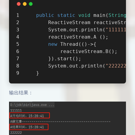
public
static
void
main
(
String
[]
        ReactiveStream reactiveStrea
        System.out.println(
"111111"
)
        reactiveStream.A ();
new
 Thread(()->{
            reactiveStream.B();
        }).start();
        System.out.println(
"222222"
)
    }
输出结果：