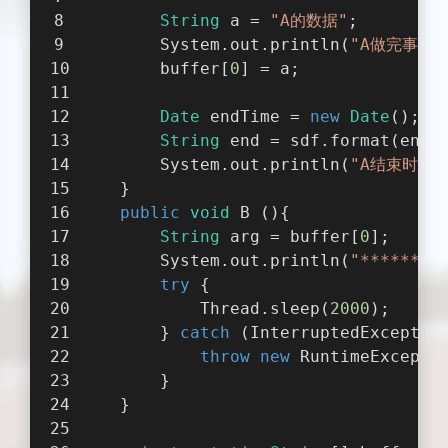
String
 a = 
"A的数据"
;
        System.out.println(
"A做完事----
        buffer[
0
] = a;
Date
 endTime = 
new
Date
();
String
 end = sdf.format(endT
        System.out.println(
"A结束时间：
    }
public
void
 B (){
String
 arg = buffer[
0
];
        System.out.println(
"********
try
 {
            Thread.sleep(
2000
);
        } 
catch
 (InterruptedExceptio
throw
new
 RuntimeExcepti
        }
    }