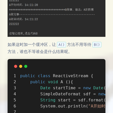
如果这时加一个缓冲区，让
方法不用等待
A()
B()
方法，谁也不等谁会是什么结果呢。
public
class
ReactiveStream
{
public
void
 A (){
Date
 startTime = 
new
Date
();
        SimpleDateFormat sdf = 
new
 S
String
 start = sdf.format(st
        System.out.println(
"A开始时间：