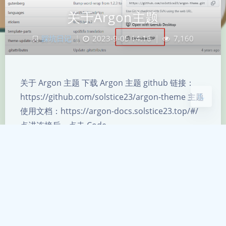
夜间模式
关于Argon主题
Sans Serif
Serif
踩坑日记
|
2023-9-05 14:16
|
7,160
浅阴影
深阴影
关闭
日落
暗化
灰度
关于 Argon 主题 下载 Argon 主题 github 链接：
https://github.com/solstice23/argon-theme 主题
使用文档：https://argon-docs.solstice23.top/#/
点进连接后，点击 Code --…
WordPress
建站