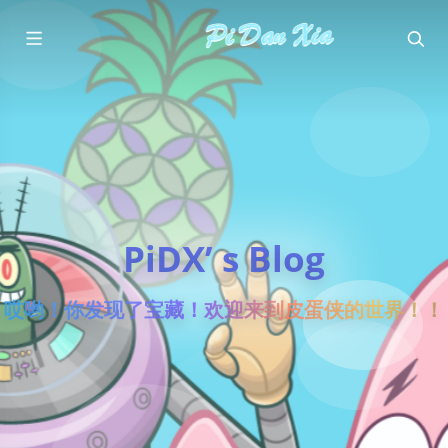
PiDX’ s Blog
哎哟！你发现了宝藏！欢迎来到皮蛋侠的世界！！