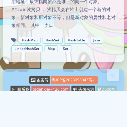
用地址，最终指向依然是堆上的同一个对象。
##### 浅拷贝 ： 浅拷贝会在堆上创建一个新的对
象，新对象和原对象不等，但是新对象的属性和老对
夜间模式
象相同。 其中： 如…
Sans Serif
Serif
HashMap
HashSet
HashTable
Java
LinkedHsahSet
Map
Set
浅阴影
深阴影
关闭
日落
暗化
灰度
备案号
粤ICP备2023058943号-1
联系我
pidanxia@126.com
头像来源
是Duck鸭
Running Time
1165
天
18
小时
23
分钟
11
秒
Theme
Argon