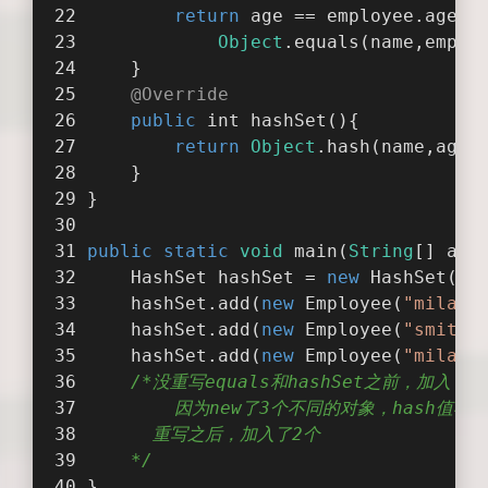
return
 age == employee.age &
Object
.equals(name,emplo
    }
@Override
public
 int 
hashSet
(
)
{
return
Object
.hash(name,age)
    }
}
public
static
void
main
(
String
[] arg
    HashSet hashSet = 
new
 HashSet();
    hashSet.add(
new
 Employee(
"milan"
    hashSet.add(
new
 Employee(
"smith"
    hashSet.add(
new
 Employee(
"milan"
/*没重写equals和hashSet之前，加入了3
        因为new了3个不同的对象，hash值
      重写之后，加入了2个
    */
}