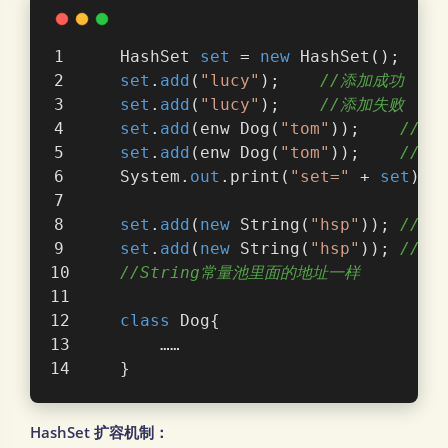
    HashSet 
set
 = 
new
 HashSet();
set
.
add
(
"lucy"
);    
//添加成功
set
.
add
(
"lucy"
);    
//添加失败
set
.
add
(
enw 
Dog
(
"tom"
))
;    
//添
set
.
add
(
enw 
Dog
(
"tom"
))
;    
//添
    System.
out
.print(
"set="
 + 
set
);
set
.
add
(
new
 String(
"hsp"
)); 
//添
set
.
add
(
new
 String(
"hsp"
)); 
//添
//String常量池里面的地址一样
class
Dog
{
        ……
    }
HashSet 扩容机制：