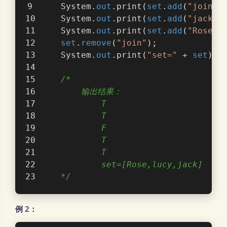
    System.
out
.print(
set
.
add
(
"join"
)
    System.
out
.print(
set
.
add
(
"jack"
)
    System.
out
.print(
set
.
add
(
"Rose"
)
set
.
remove
(
"join"
);
    System.
out
.print(
"set="
 + 
set
);
/*
        输出结果：
            T
            T
            F
            T
            T
            set=[Rose,lucy,jack]
    */
例 2：