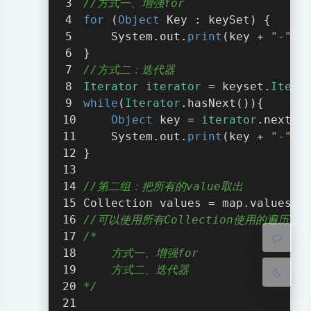
//方式一、增强for
for
 (
Object
 Key : keySet) {
    System.out.
print
(key + 
"-"
 +
}
//方式二：迭代器
Iterator
iterator
 = keyset.
Itera
while
(
Iterator
.hasNext()){
Object
 key = 
iterator
.next()
    System.out.
print
(key + 
"-"
 +
夜间模式
}
Sans Serif
Serif
//第二组：把所有的value取出
Collection values = map.values()
浅阴影
深阴影
//可以使用所有Collection使用的遍历方法
/*
关闭
日落
暗化
灰度
    方式一、增强for
    方式二、迭代器
*/