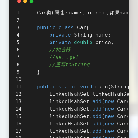
    Car类(属性：name，price)，如果na
public
class
Car
{
private
 String name;
private
double
 price;
//构造器
//set，get
//重写toString
    }
public
static
void
main
(
String[]
        LinkedHsahSet linkedHsahSet 
        linkedHsahSet.
add
(
new
 Car(
"奥
        linkedHsahSet.
add
(
new
 Car(
"奥
        linkedHsahSet.
add
(
new
 Car(
"法
        linkedHsahSet.
add
(
new
 Car(
"奥
        linkedHsahSet.
add
(
new
 Car(
"保