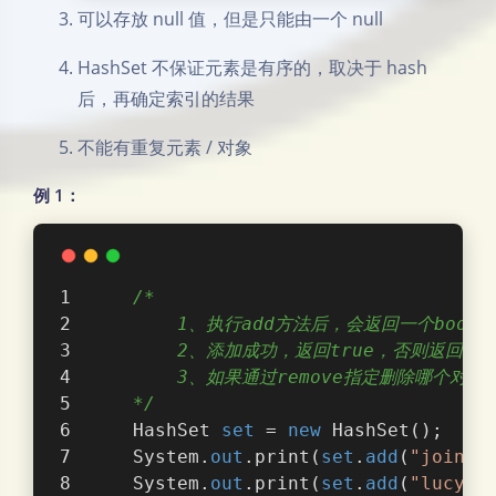
可以存放 null 值，但是只能由一个 null
HashSet 不保证元素是有序的，取决于 hash
后，再确定索引的结果
不能有重复元素 / 对象
例 1：
/*
        1、执行add方法后，会返回一个boole
        2、添加成功，返回true，否则返回fal
        3、如果通过remove指定删除哪个对象
    */
    HashSet 
set
 = 
new
 HashSet();
    System.
out
.print(
set
.
add
(
"join"
)
    System.
out
.print(
set
.
add
(
"lucy"
)