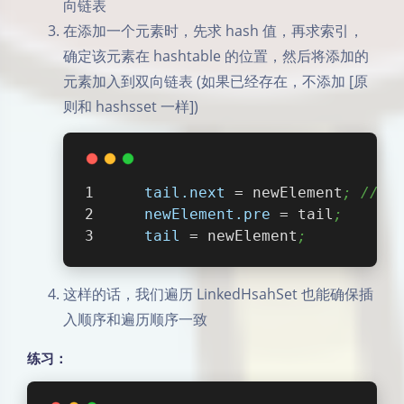
向链表
在添加一个元素时，先求 hash 值，再求索引，
确定该元素在 hashtable 的位置，然后将添加的
元素加入到双向链表 (如果已经存在，不添加 [原
则和 hashsset 一样])
tail.next
 = newElement
; //简
newElement.pre
 = tail
;
tail
 = newElement
;
这样的话，我们遍历 LinkedHsahSet 也能确保插
入顺序和遍历顺序一致
练习：