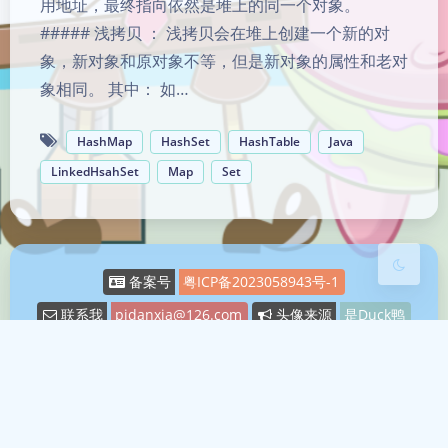
用地址，最终指向依然是堆上的同一个对象。
##### 浅拷贝 ： 浅拷贝会在堆上创建一个新的对
象，新对象和原对象不等，但是新对象的属性和老对
夜间模式
象相同。 其中： 如…
Sans Serif
Serif
HashMap
HashSet
HashTable
Java
LinkedHsahSet
Map
Set
浅阴影
深阴影
关闭
日落
暗化
灰度
备案号
粤ICP备2023058943号-1
联系我
pidanxia@126.com
头像来源
是Duck鸭
Running Time
1167
天
9
小时
34
分钟
29
秒
Theme
Argon