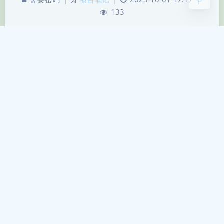
133
这篇文章受密码保护，输入密码才能阅读
智能BI
API项目部署上线
项目笔记
|
2023-9-26 7:46
|
6,592