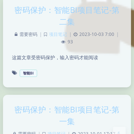
密码保护：智能BI项目笔记-第
二集
需要密码
|
项目笔记
|
2023-10-03 7:00
|
93
这篇文章受密码保护，输入密码才能阅读
智能BI
夜间模式
Sans Serif
Serif
密码保护：智能BI项目笔记-第
浅阴影
深阴影
一集
关闭
日落
暗化
灰度
需要密码
|
项目笔记
|
2023-10-01 17:17
|