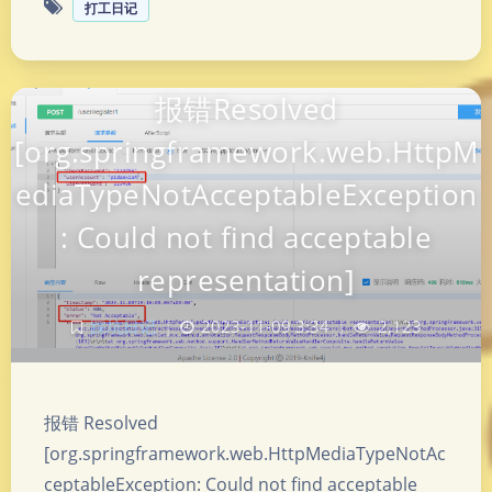
打工日记
报错Resolved
[org.springframework.web.HttpM
ediaTypeNotAcceptableException
: Could not find acceptable
representation]
踩坑日记
|
2023-11-09 3:34
|
2,123
报错 Resolved
[org.springframework.web.HttpMediaTypeNotAc
ceptableException: Could not find acceptable