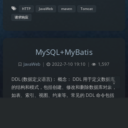
HTTP
JavaWeb
maven
Tomcat
请求响应
夜间模式
Sans Serif
Serif
MySQL+MyBatis
浅阴影
深阴影
JavaWeb
|
2022-7-10 19:10
|
1,597
关闭
日落
暗化
灰度
DDL (数据定义语言)： 概念： DDL 用于定义数据库
的结构和模式，包括创建、修改和删除数据库对象，
如表、索引、视图、约束等。常见的 DDL 命令包括
CREATE、ALTER 和 DROP 等。 目的： 保证数据库
中数据的正确性、有效性和完整性 约束： 非空约
束： 限制…