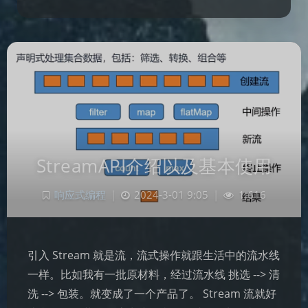
StreamAPI介绍以及基本使用
响应式编程
|
2024-3-01 9:05
|
1,616
引入 Stream 就是流，流式操作就跟生活中的流水线
一样。比如我有一批原材料，经过流水线 挑选 --> 清
洗 --> 包装。就变成了一个产品了。 Stream 流就好