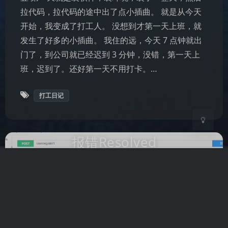
拉代码，拉代码的途中出了点小插曲。 就是从今天
开始，我变成了打工人。 没想到才第一天上班，就
夜间模式
发生了好多的小插曲。 我住的远，今天 7 点钟就出
Sans Serif
Serif
门了，到公司就已经迟到 3 分钟，没错，第一天上
班，迟到了。还好第一天不用打卡。…
浅阴影
深阴影
打工日记
关闭
日落
暗化
灰度
报错Resolved
[org.springframework.web.HttpM
ediaTypeNotAcceptableException
: Could not find acceptable
representation]