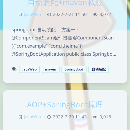
自动装配+maven私服
JavaWeb
|
2022-7-21 11:50
|
3,072
springboot 自动装配： 方案一：
@ComponentScan 组件扫描 @ComponentScan
({"com.example","com.itheima"})
@SpringBootApplication public class Springbo…
JavaWeb
maven
SpringBoot
自动装配
AOP+SpringBoot原理
JavaWeb
|
2022-7-20 11:43
|
3,018