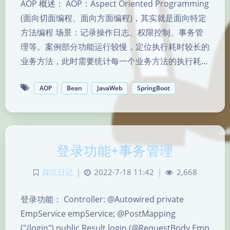
AOP 概述： AOP：Aspect Oriented Programming
(面向切面编程、面向方面编程)，其实就是面向特定
方法编程 场景：记录操作日志、权限控制、事务管
理等。案例部分功能运行较慢，定位执行耗时较长的
业务方法，此时需要统计每一个业务方法的执行耗…
AOP
Bean
JavaWeb
SpringBoot
登录功能+事务管理
夜间模式
踩坑日记
|
2022-7-18 11:42
|
2,668
Sans Serif
Serif
登录功能： Controller: @Autowired private
浅阴影
深阴影
EmpService empService; @PostMapping
("/login") public Result login (@RequestBody Emp
关闭
日落
暗化
灰度