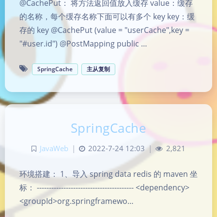
@CachePut： 将方法返回值放入缓存 value：缓存
的名称，每个缓存名称下面可以有多个 key key：缓
存的 key @CachePut (value = "userCache",key =
"#user.id") @PostMapping public …
SpringCache
主从复制
SpringCache
JavaWeb
|
2022-7-24 12:03
|
2,821
环境搭建： 1、导入 spring data redis 的 maven 坐
标： ---------------------------------------- <dependency>
<groupId>org.springframewo…