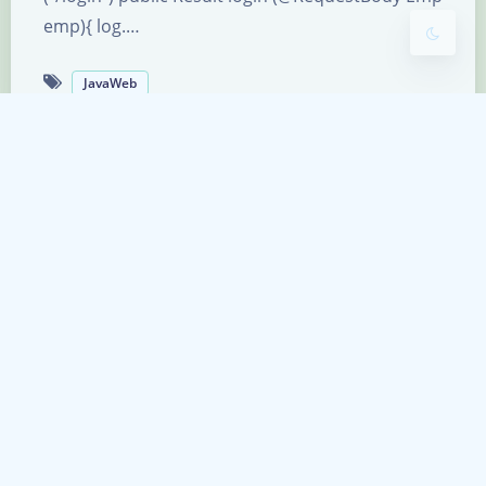
emp){ log.…
JavaWeb
员工管理案例
踩坑日记
|
2022-7-17 11:36
|
1,423
案例： 准备数据库表 (dept、emp) 创建
springboot 工程，引入对应的起步依赖 (web、
mybatis、mysql 驱动、lombok) 配置文件
application.properties 中引入 mybatis 的配置信
息，准备对应的实体类 准备对应的…